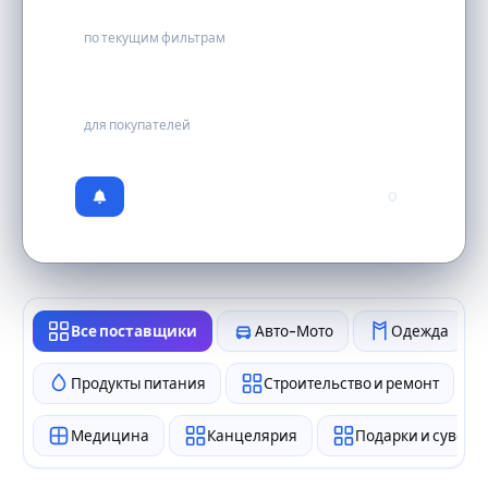
0
по текущим фильтрам
бесплатно
для покупателей
0
Все поставщики
Авто-Мото
Одежда
Продукты питания
Строительство и ремонт
Медицина
Канцелярия
Подарки и сувен