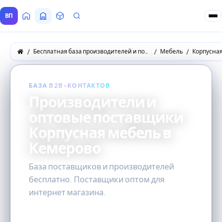
ВП
Главная
Все Поставщики
Товары
Запросы покупателей
Бесплатная база производителей и поставщиков товаров оптом
Мебель
Корпусна
БАЗА B2B-КОНТАКТОВ
Производители и
оптовые поставщики
Корпусная мебель в
Кемерово
База поставщиков и производителей
бесплатно. Поставщики оптом для
интернет магазина.