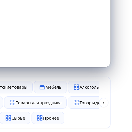
тские товары
Мебель
Алкоголь и табак
›
Товары для праздника
Товары для животных
Сырье
Прочее