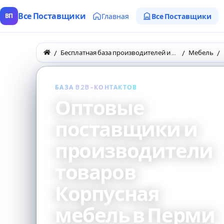
Все Поставщики
Главная
Все Поставщики
ВП
Бесплатная база производителей и поставщиков товаров оптом
Мебель
БАЗА B2B-КОНТАКТОВ
Оптовые
поставщики и
производители
товаров
Корпусная
мебель в Перми