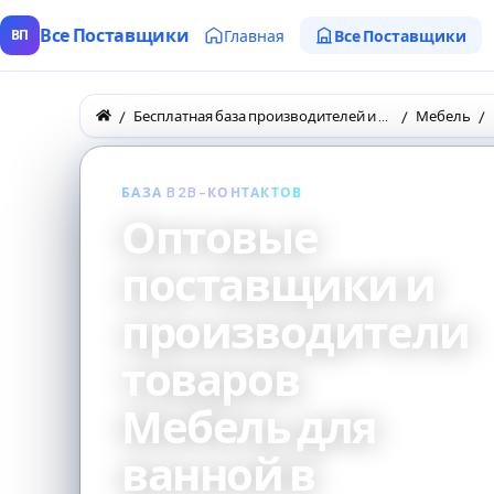
Все Поставщики
Главная
Все Поставщики
ВП
Бесплатная база производителей и поставщиков товаров оптом
Мебель
БАЗА B2B-КОНТАКТОВ
Оптовые
поставщики и
производители
товаров
Мебель для
ванной в