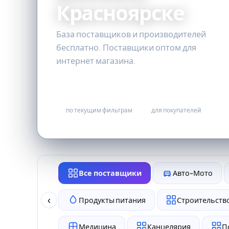
Красноярске
База поставщиков и производителей
бесплатно. Поставщики оптом для
интернет магазина.
0
бесплатно
по текущим фильтрам
для покупателей
Все поставщики
Авто-Мото
‹
Продукты питания
Строительство
Медицина
Канцелярия
П