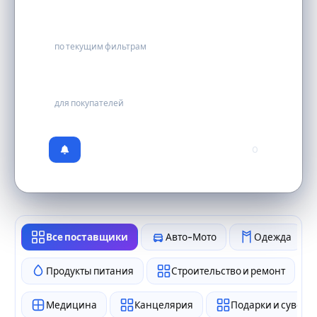
0
по текущим фильтрам
бесплатно
для покупателей
0
Все поставщики
Авто-Мото
Одежда
Продукты питания
Строительство и ремонт
Медицина
Канцелярия
Подарки и сувен