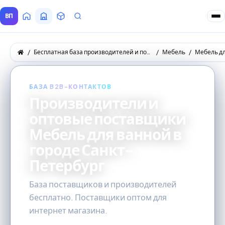
ВП
Главная
Все Поставщики
Товары
Запросы покупателей
Бесплатная база производителей и поставщиков товаров оптом
Мебель
Мебель д
БАЗА B2B-КОНТАКТОВ
Производители и
оптовые поставщики
Мебель для ванной в
городе Санкт-
Петербург
База поставщиков и производителей
бесплатно. Поставщики оптом для
интернет магазина.