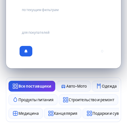
0
по текущим фильтрам
бесплатно
для покупателей
0
Все поставщики
Авто-Мото
Одежда
Продукты питания
Строительство и ремонт
Медицина
Канцелярия
Подарки и сувен