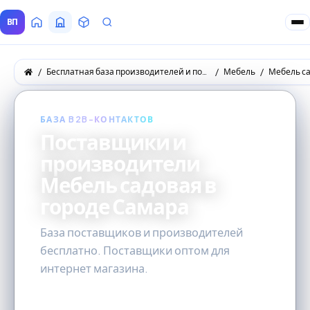
ВП
Главная
Все Поставщики
Товары
Запросы покупателей
Бесплатная база производителей и поставщиков товаров оптом
Мебель
Мебель с
БАЗА B2B-КОНТАКТОВ
Поставщики и
производители
Мебель садовая в
городе Самара
База поставщиков и производителей
бесплатно. Поставщики оптом для
интернет магазина.