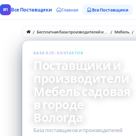
Все Поставщики
Главная
Все Поставщики
ВП
Бесплатная база производителей и поставщиков товаров оптом
Мебель
БАЗА B2B-КОНТАКТОВ
Поставщики и
производители
Мебель садовая
в городе
Вологда
База поставщиков и производителей