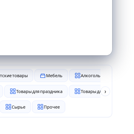
тские товары
Мебель
Алкоголь и табак
›
Товары для праздника
Товары для животных
Сырье
Прочее