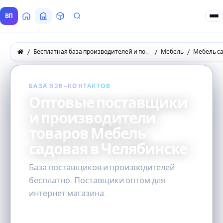
ВП
Главная
Все Поставщики
Товары
Запросы покупателей
Бесплатная база производителей и поставщиков товаров оптом
Мебель
Мебель с
БАЗА B2B-КОНТАКТОВ
Оптовые поставщики
и производители
товаров Мебель
садовая в Челябинске
База поставщиков и производителей
бесплатно. Поставщики оптом для
интернет магазина.