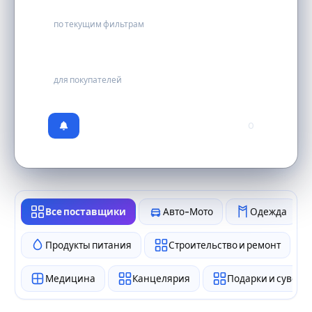
0
по текущим фильтрам
бесплатно
для покупателей
0
Все поставщики
Авто-Мото
Одежда
Продукты питания
Строительство и ремонт
Медицина
Канцелярия
Подарки и сувен