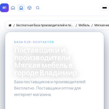
ВП
Главная
Все Поставщики
Товары
Запросы покупателей
Бесплатная база производителей и поставщиков товаров оптом
Мебель
Мягкая м
БАЗА B2B-КОНТАКТОВ
Поставщики и
производители
Мягкая мебель в
городе Владимир
База поставщиков и производителей
бесплатно. Поставщики оптом для
интернет магазина.