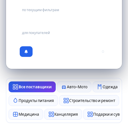
0
по текущим фильтрам
бесплатно
для покупателей
0
Все поставщики
Авто-Мото
Одежда
Продукты питания
Строительство и ремонт
Медицина
Канцелярия
Подарки и сувен