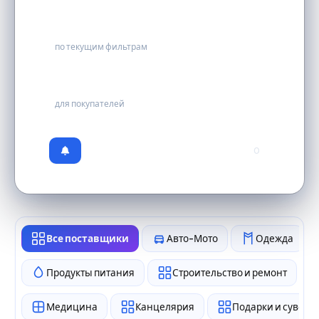
0
по текущим фильтрам
бесплатно
для покупателей
0
Все поставщики
Авто-Мото
Одежда
Продукты питания
Строительство и ремонт
Медицина
Канцелярия
Подарки и сувен