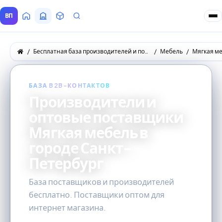
ВП
Главная
Все Поставщики
Товары
Запросы покупателей
Бесплатная база производителей и поставщиков товаров оптом
Мебель
Мягкая м
БАЗА B2B-КОНТАКТОВ
Производители и
оптовые поставщики
Мягкая мебель в
городе Санкт-
Петербург
База поставщиков и производителей
бесплатно. Поставщики оптом для
интернет магазина.