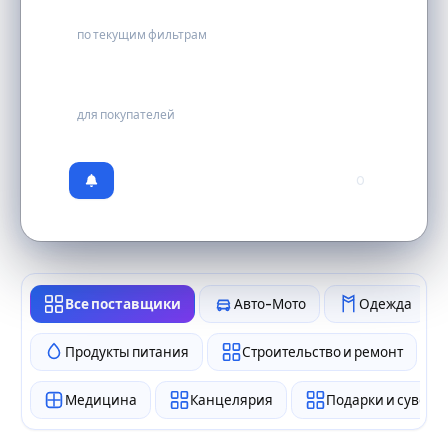
0
по текущим фильтрам
бесплатно
для покупателей
0
Все поставщики
Авто-Мото
Одежда
Продукты питания
Строительство и ремонт
Медицина
Канцелярия
Подарки и сувен