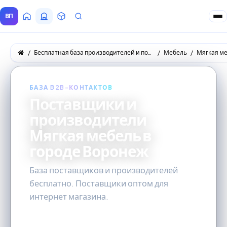
ВП
Главная
Все Поставщики
Товары
Запросы покупателей
Бесплатная база производителей и поставщиков товаров оптом
Мебель
Мягкая м
БАЗА B2B-КОНТАКТОВ
Поставщики и
производители
Мягкая мебель в
городе Воронеж
База поставщиков и производителей
бесплатно. Поставщики оптом для
интернет магазина.