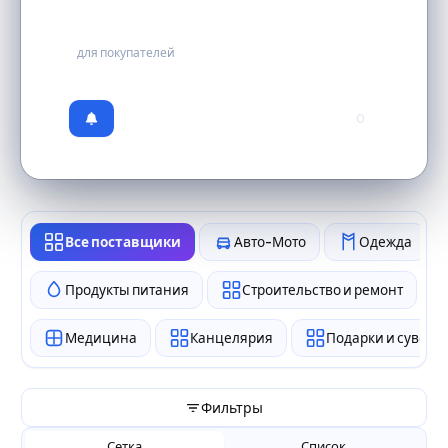
бесплатно
для покупателей
0
Все поставщики
Авто-Мото
Одежда
Продукты питания
Строительство и ремонт
Медицина
Канцелярия
Подарки и сувен
Фильтры
Сетка
Список