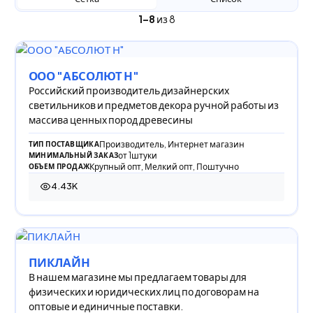
1–8
из 8
ООО "АБСОЛЮТ Н"
Российский производитель дизайнерских
светильников и предметов декора ручной работы из
массива ценных пород древесины
Производитель, Интернет магазин
ТИП ПОСТАВЩИКА
от 1штуки
МИНИМАЛЬНЫЙ ЗАКАЗ
Крупный опт, Мелкий опт, Поштучно
ОБЪЕМ ПРОДАЖ
4.43K
4 431 просмотр
ПИКЛАЙН
В нашем магазине мы предлагаем товары для
физических и юридических лиц по договорам на
оптовые и единичные поставки.