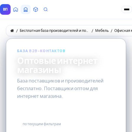
ВП
Главная
Все Поставщики
Товары
Запросы покупателей
Бесплатная база производителей и поставщиков товаров оптом
Мебель
Офисная 
БАЗА B2B-КОНТАКТОВ
Оптовые интернет
магазины
База поставщиков и производителей
бесплатно. Поставщики оптом для
интернет магазина.
8
по текущим фильтрам