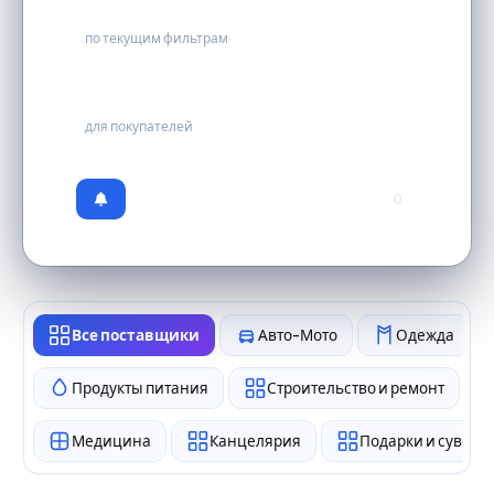
0
по текущим фильтрам
бесплатно
для покупателей
0
Все поставщики
Авто-Мото
Одежда
Продукты питания
Строительство и ремонт
Медицина
Канцелярия
Подарки и сувен