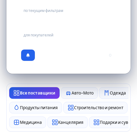
0
по текущим фильтрам
бесплатно
для покупателей
0
Все поставщики
Авто-Мото
Одежда
Продукты питания
Строительство и ремонт
Медицина
Канцелярия
Подарки и сувен