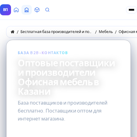
ВП
Главная
Все Поставщики
Товары
Запросы покупателей
Бесплатная база производителей и поставщиков товаров оптом
Мебель
Офисная 
БАЗА B2B-КОНТАКТОВ
Оптовые поставщики
и производители
Офисная мебель в
Казани
База поставщиков и производителей
бесплатно. Поставщики оптом для
интернет магазина.