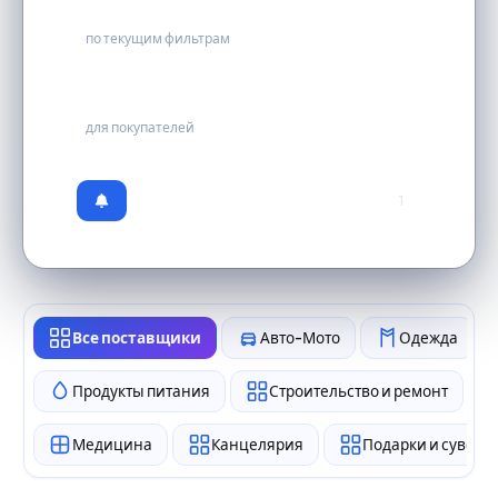
0
по текущим фильтрам
бесплатно
для покупателей
1
Все поставщики
Авто-Мото
Одежда
Продукты питания
Строительство и ремонт
Медицина
Канцелярия
Подарки и сувен