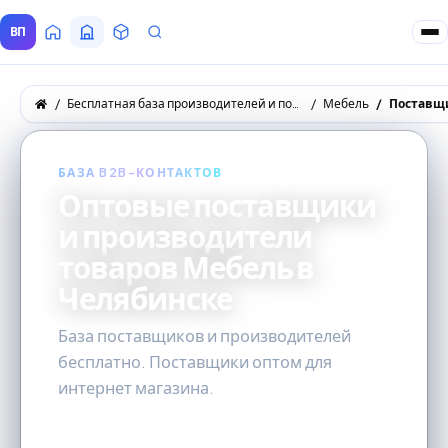
ВП
Главная
Все Поставщики
Товары
Запросы покупателей
Бесплатная база производителей и поставщиков товаров оптом
Мебель
Поставщи
БАЗА B2B-КОНТАКТОВ
Оптовые поставщики
и производители
товаров Мебель в
Челябинске
База поставщиков и производителей
бесплатно. Поставщики оптом для
интернет магазина.