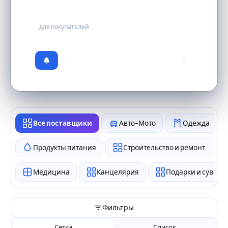
бесплатно
для покупателей
0
Все поставщики
Авто-Мото
Одежда
Продукты питания
Строительство и ремонт
Медицина
Канцелярия
Подарки и сувен
Фильтры
Сетка
Список