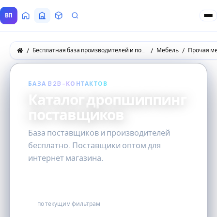
ВП
Главная
Все Поставщики
Товары
Запросы покупателей
Бесплатная база производителей и поставщиков товаров оптом
Мебель
Прочая м
БАЗА B2B-КОНТАКТОВ
Каталог дропшиппинг
поставщиков
База поставщиков и производителей
бесплатно. Поставщики оптом для
интернет магазина.
14
по текущим фильтрам