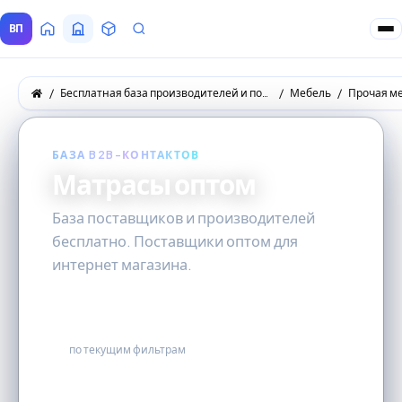
ВП
Главная
Все Поставщики
Товары
Запросы покупателей
Бесплатная база производителей и поставщиков товаров оптом
Мебель
Прочая м
БАЗА B2B-КОНТАКТОВ
Матрасы оптом
База поставщиков и производителей
бесплатно. Поставщики оптом для
интернет магазина.
2
по текущим фильтрам
бесплатно