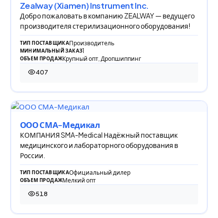
Zealway (Xiamen) Instrument Inc.
Добро пожаловать в компанию ZEALWAY — ведущего
производителя стерилизационного оборудования!
Производитель
ТИП ПОСТАВЩИКА
1
МИНИМАЛЬНЫЙ ЗАКАЗ
Крупный опт, Дропшиппинг
ОБЪЕМ ПРОДАЖ
407
407 просмотров
ООО СМА-Медикал
КОМПАНИЯ SMA-Medical Надёжный поставщик
медицинского и лабораторного оборудования в
России.
Официальный дилер
ТИП ПОСТАВЩИКА
Мелкий опт
ОБЪЕМ ПРОДАЖ
518
518 просмотров