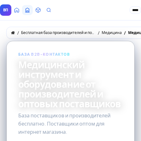
ВП
Главная
Все Поставщики
Товары
Запросы покупателей
Бесплатная база производителей и поставщиков товаров оптом
Медицина
Медиц
БАЗА B2B-КОНТАКТОВ
Медицинский
инструмент и
оборудование от
производителей и
оптовых поставщиков
База поставщиков и производителей
бесплатно. Поставщики оптом для
интернет магазина.