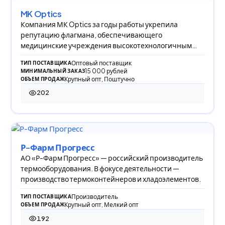
MK Optics
Компания МК Optics за годы работы укрепила
репутацию флагмана, обеспечивающего
медицинские учреждения высокотехнологичным
оборудованием, спе
Оптовый поставщик
ТИП ПОСТАВЩИКА
15 000 рублей
МИНИМАЛЬНЫЙ ЗАКАЗ
Крупный опт, Поштучно
ОБЪЕМ ПРОДАЖ
202
202 просмотра
Р-Фарм Прогресс
АО «Р-Фарм Прогресс» — российский производитель
термооборудования. В фокусе деятельности —
производство термоконтейнеров и хладоэлементов.
Производитель
ТИП ПОСТАВЩИКА
Крупный опт, Мелкий опт
ОБЪЕМ ПРОДАЖ
192
192 просмотра