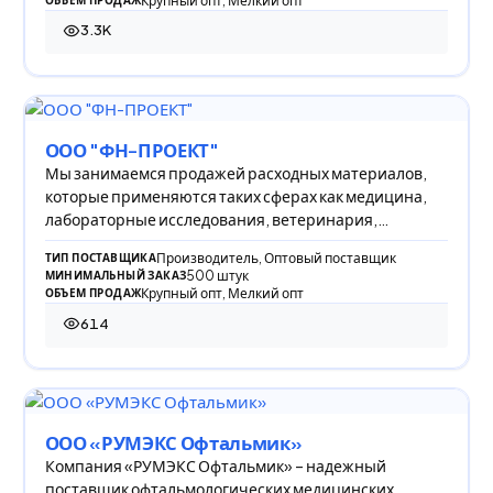
Крупный опт, Мелкий опт
3.3K
3 299 просмотров
ООО "ФН-ПРОЕКТ"
Мы занимаемся продажей расходных материалов,
которые применяются таких сферах как медицина,
лабораторные исследования, ветеринария,
косметол
Производитель, Оптовый поставщик
ТИП ПОСТАВЩИКА
500 штук
МИНИМАЛЬНЫЙ ЗАКАЗ
Крупный опт, Мелкий опт
ОБЪЕМ ПРОДАЖ
614
614 просмотров
ООО «РУМЭКС Офтальмик»
Компания «РУМЭКС Офтальмик» – надежный
поставщик офтальмологических медицинских