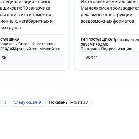
специализация – поиск
Изготовление металлокон
вщиков по ТЗ заказчика,
Мы являемся производите
ая логистика и таможня
рекламных конструкций
ионных, негабаритных и
всевозможных форматов.
ых грузов.
Производител
ОСТАВЩИКА
ТИП ПОСТАВЩИКА
водитель, Оптовый поставщик
ОБЪЕМ ПРОДАЖ
Крупный опт, Мелкий опт
Поштучно, Под реализацию
 ПРОДАЖ
.3K
321
00 просмотров
321 просмотр
3
Следующая
Показаны 1-15 из 38