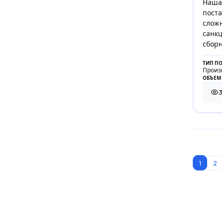
Наша 
поста
сложн
санкц
сборн
ТИП П
Произ
ОБЪЕМ
3
3 3
1
2