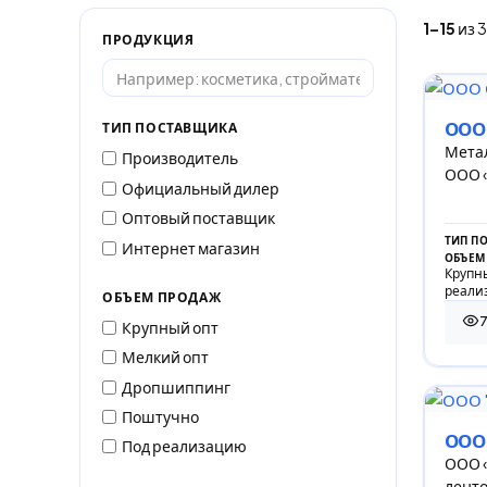
1–15
из 
ПРОДУКЦИЯ
ООО
ТИП ПОСТАВЩИКА
Мета
Производитель
ООО 
Официальный дилер
Оптовый поставщик
ТИП П
Интернет магазин
ОБЪЕМ
Крупны
реали
ОБЪЕМ ПРОДАЖ
Крупный опт
78 
Мелкий опт
Дропшиппинг
Поштучно
ООО 
Под реализацию
ООО 
ленто