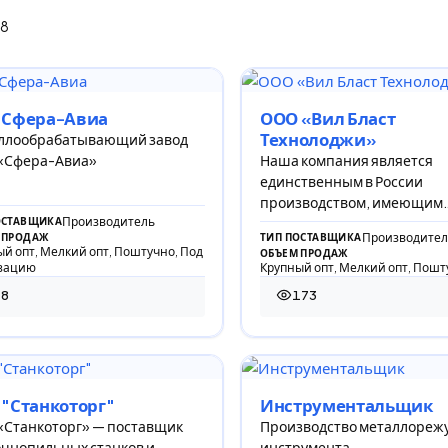
38
 Сфера-Авиа
ООО «Вил Бласт
Технолоджи»
ллообрабатывающий завод
«Сфера-Авиа»
Наша компания является
единственным в России
производством, имеющим
Производитель
замкнутый цикл изготовле
ОСТАВЩИКА
Производител
 ПРОДАЖ
ТИП ПОСТАВЩИКА
дробеметного оборудовани
й опт, Мелкий опт, Поштучно, Под
ОБЪЕМ ПРОДАЖ
начиная от литейн
зацию
Крупный опт, Мелкий опт, Пошт
78
173
просмотров
173 просмотра
"Станкоторг"
Инструментальщик
«Станкоторг» — поставщик
Производство металлореж
чнопильных станков и
инструмента