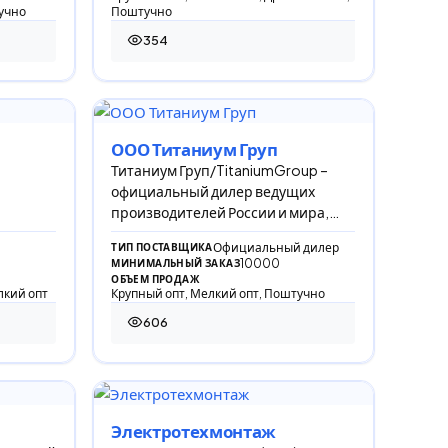
учно
Поштучно
354
354 просмотра
ООО Титаниум Груп
Титаниум Груп/TitaniumGroup –
официальный дилер ведущих
производителей России и мира,
выпускающих
Официальный дилер
ТИП ПОСТАВЩИКА
высококачественное
10000
МИНИМАЛЬНЫЙ ЗАКАЗ
оборудование.
ОБЪЕМ ПРОДАЖ
лкий опт
Крупный опт, Мелкий опт, Поштучно
606
606 просмотров
Электротехмонтаж