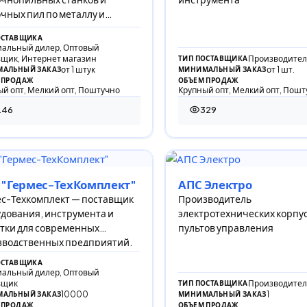
чных пил по металлу и
у.
ОСТАВЩИКА
альный дилер, Оптовый
вщик, Интернет магазин
Производител
ТИП ПОСТАВЩИКА
от 1 штук
от 1 шт.
АЛЬНЫЙ ЗАКАЗ
МИНИМАЛЬНЫЙ ЗАКАЗ
 ПРОДАЖ
ОБЪЕМ ПРОДАЖ
й опт, Мелкий опт, Поштучно
Крупный опт, Мелкий опт, Пошт
146
329
 просмотров
329 просмотров
 "Гермес-ТехКомплект"
АПС Электро
с-Техкомплект — поставщик
Производитель
дования, инструмента и
электротехнических корпус
тки для современных
пультов управления
зводственных предприятий.
ОСТАВЩИКА
альный дилер, Оптовый
вщик
Производител
ТИП ПОСТАВЩИКА
10000
1
АЛЬНЫЙ ЗАКАЗ
МИНИМАЛЬНЫЙ ЗАКАЗ
 ПРОДАЖ
ОБЪЕМ ПРОДАЖ