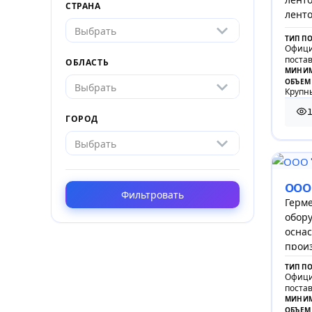
СТРАНА
ленто
дерев
Выбрать
ТИП П
Офици
поста
ОБЛАСТЬ
МИНИМ
ОБЪЕМ
Выбрать
Крупны
146
ГОРОД
Выбрать
ООО
Фильтровать
Герме
обору
оснас
прои
ТИП П
Офици
поста
МИНИМ
ОБЪЕМ