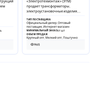
струкций
«Электротехмонтаж» (ЭТМ)
лем
продает трансформаторы,
электроустановочные изделия,
лампы, системы теплого пола и еще
ТИП ПОСТАВЩИКА
сотни видов электрооборудова
Официальный дилер, Оптовый
поставщик, Интернет магазин
ь
от шт
МИНИМАЛЬНЫЙ ЗАКАЗ
ОБЪЕМ ПРОДАЖ
Крупный опт, Мелкий опт, Поштучно
965
965 просмотров