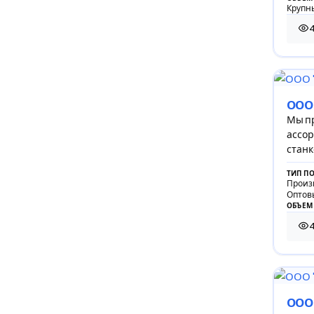
Крупны
471
ООО
Мы п
ассор
станк
миро
ТИП П
Произ
Оптов
ОБЪЕМ
440
ООО