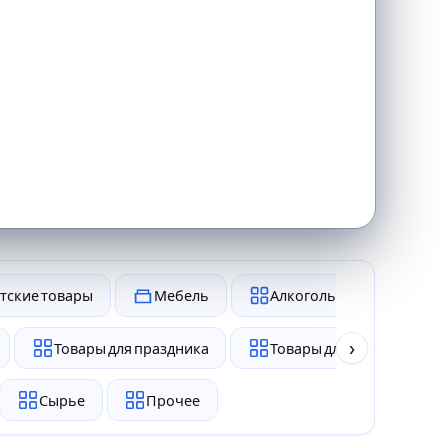
тские товары
Мебель
Алкоголь и табак
›
Товары для праздника
Товары для животных
Сырье
Прочее