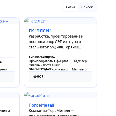
Сетка
Список
ГК "ЭЛСИ"
Разработка, проектирование и
поставки опор ЛЭП из гнутого
стального профиля. Горячее
цинкование металлоконструкций.
ния
ТИП ПОСТАВЩИКА
Производитель, Официальный дилер,
ь
я,
Оптовый поставщик
учно
Крупный опт, Мелкий опт
ОБЪЕМ ПРОДАЖ
809
809 просмотров
ForceMetall
ущего
Компания ФорсМеталл —
производитель и поставщик