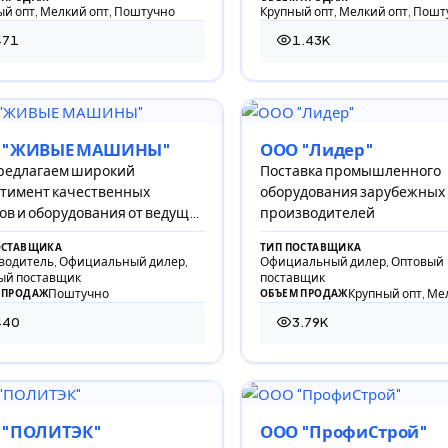
й опт, Мелкий опт, Поштучно
Крупный опт, Мелкий опт, Пошт
471
1.43K
 просмотр
1 429 просмотров
 "ЖИВЫЕ МАШИНЫ"
ООО "Лидер"
редлагаем широкий
Поставка промышленного
тимент качественных
оборудования зарубежных
ов и оборудования от ведущих
производителей
вых производителей.
ОСТАВЩИКА
ТИП ПОСТАВЩИКА
водитель, Официальный дилер,
Официальный дилер, Оптовый
ый поставщик
поставщик
Поштучно
Крупный опт, Ме
 ПРОДАЖ
ОБЪЕМ ПРОДАЖ
440
3.79K
 просмотров
3 787 просмотров
 "ПОЛИТЭК"
ООО "ПрофиСтрой"