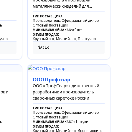
металлических изделий для
строительства, складов и
ТИП ПОСТАВЩИКА
производств.
Производитель, Официальный дилер,
ь
Оптовый поставщик
от 1 шт
МИНИМАЛЬНЫЙ ЗАКАЗ
ОБЪЕМ ПРОДАЖ
учно
Крупный опт, Мелкий опт, Поштучно
316
316 просмотров
ООО Профсвар
ООО «ПрофСвар» единственный
ов и
разработчик и производитель
сварочных кареток в России.
ТИП ПОСТАВЩИКА
Производитель, Официальный дилер,
Оптовый поставщик
ь
От 1 штуки
МИНИМАЛЬНЫЙ ЗАКАЗ
ОБЪЕМ ПРОДАЖ
Крупный опт, Мелкий опт, Дропшиппинг,