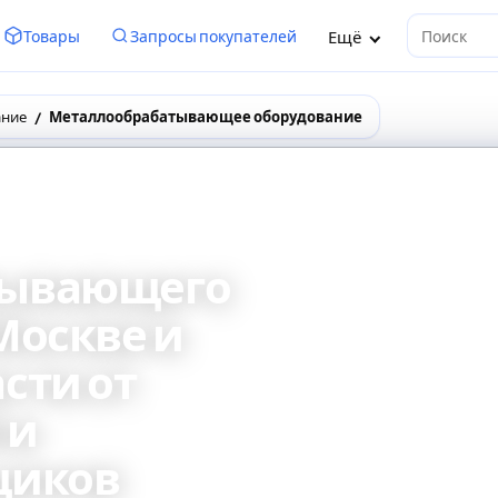
Ещё
Товары
Запросы покупателей
Поиск
ание
Металлообрабатывающее оборудование
тывающего
Москве и
сти от
 и
щиков