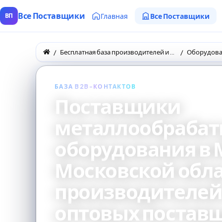
Все Поставщики
Главная
Все Поставщики
ВП
Бесплатная база производителей и поставщиков товаров оптом
Оборудов
БАЗА B2B-КОНТАКТОВ
Поставщики
металлообраба
оборудования в 
Московской обла
производителей
оптовых постав