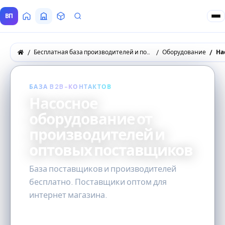
ВП
Главная
Все Поставщики
Товары
Запросы покупателей
Бесплатная база производителей и поставщиков товаров оптом
Оборудование
На
БАЗА B2B-КОНТАКТОВ
Насосное
оборудование от
производителей и
оптовых поставщиков
База поставщиков и производителей
бесплатно. Поставщики оптом для
интернет магазина.