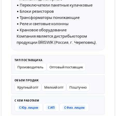
• Переключатели пакетные кулачковые
• Блоки резисторов
• Трансформаторы понижающие
• Реле и световые колонны
• Крановое оборудование
Компания является дистрибьютором
продукции BRISWIK (Россия, г. Череповец).
ТИП ПОСТАВЩИКА
Производитель
Оптовый поставщик
ОБЪЕМ ПРОДАЖ
Крупный опт
Мелкий опт
Поштучно
С КЕМ РАБОТАЕМ
С Юр. лицом
С ИП
С Физ. лицом