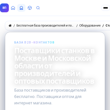
ВП
Главная
Все Поставщики
Товары
Запросы покупателей
Бесплатная база производителей и поставщиков товаров оптом
Оборудование
Ст
БАЗА B2B-КОНТАКТОВ
Поставщики станков в
Москве и Московской
области от
производителей и
оптовых поставщиков
База поставщиков и производителей
бесплатно. Поставщики оптом для
интернет магазина.