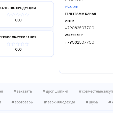
vk.com
КАЧЕСТВО ПРОДУКЦИИ
ТЕЛЕГРАММ КАНАЛ
0.0
VIBER
+79082507700
WHATSAPP
СЕРВИС ОБЛУЖИВАНИЯ
+79082507700
0.0
ая
заказать
дропшипинг
совместные заку
и
зоотовары
верхняя одежда
шуба