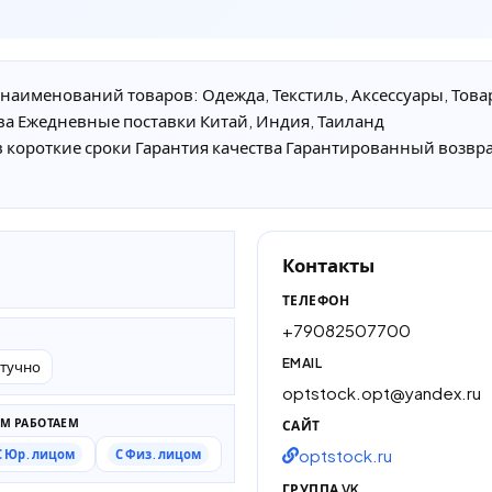
наименований товаров: Одежда, Текстиль, Аксессуары, Товар
а Ежедневные поставки Китай, Индия, Таиланд
 в короткие сроки Гарантия качества Гарантированный возвр
Контакты
ТЕЛЕФОН
+79082507700
EMAIL
тучно
optstock.opt@yandex.ru
ЕМ РАБОТАЕМ
САЙТ
optstock.ru
С Юр. лицом
С Физ. лицом
ГРУППА VK