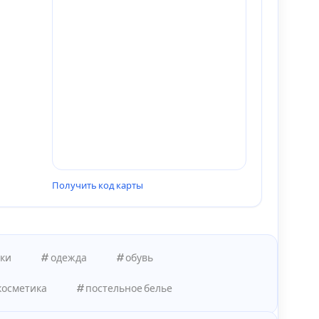
Получить код карты
пки
одежда
обувь
косметика
постельное белье