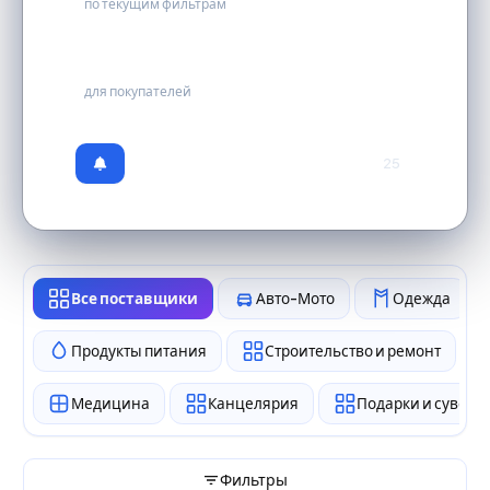
по текущим фильтрам
бесплатно
для покупателей
25
Все поставщики
Авто-Мото
Одежда
Продукты питания
Строительство и ремонт
Медицина
Канцелярия
Подарки и сувен
Фильтры