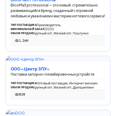
BlooMaX professional — это новый, стремительно
развивающийся бренд, созданный с огромной
любовью и уважением к мастерам ногтевого сервиса!
Производитель
ТИП ПОСТАВЩИКА
10000
МИНИМАЛЬНЫЙ ЗАКАЗ
Крупный опт, Мелкий опт, Поштучно
ОБЪЕМ ПРОДАЖ
1.26K
1 258 просмотров
ООО «Центр ЗПУ»
Поставки запорно-пломбировочных устройств
Оптовый поставщик, Интернет магазин
ТИП ПОСТАВЩИКА
Крупный опт, Мелкий опт, Дропшиппинг
ОБЪЕМ ПРОДАЖ
828
828 просмотров