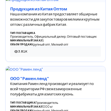
Продукция из Китая Оптом
Наша компания из Китая предоставляет обширные
возможности для закупок товаров мелким и крупным
оптом с различных фабрик Китая.
ТИП ПОСТАВЩИКА
Производитель, Официальный дилер, Оптовый поставщик
5
МИНИМАЛЬНЫЙ ЗАКАЗ
Крупный опт, Мелкий опт
ОБЪЕМ ПРОДАЖ
3.81K
3 814 просмотров
ООО "Рамен ленд"
Компания Рамен ленд производит и реализует по
всей территории РФ свежезамороженные
полуфабрикаты для азиатских кухонь.
Производитель
ТИП ПОСТАВЩИКА
1000 кг
МИНИМАЛЬНЫЙ ЗАКАЗ
Крупный опт, Мелкий опт
ОБЪЕМ ПРОДАЖ