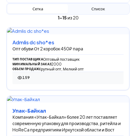
Сетка
Список
1–15
из 20
Admlis dc sho*es
Опт обуви От 2 коробок 450₽ пара
Оптовый поставщик
ТИП ПОСТАВЩИКА
2000
МИНИМАЛЬНЫЙ ЗАКАЗ
Крупный опт, Мелкий опт
ОБЪЕМ ПРОДАЖ
159
159 просмотров
Упак-Байкал
Компания «Упак-Байкал» более 20 лет поставляет
современную упаковку для производства, ритейла и
HoReCa предприятиям Иркутской области и Вост