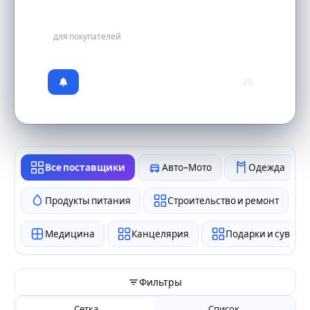
бесплатно
для покупателей
25
Все поставщики
Авто-Мото
Одежда
Продукты питания
Строительство и ремонт
Медицина
Канцелярия
Подарки и сувен
Фильтры
Сетка
Список