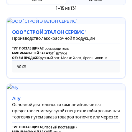
1–15
из 131
ООО "СТРОЙ ЭТАЛОН СЕРВИС"
Производство лакокрасочной продукции
Производитель
ТИП ПОСТАВЩИКА
от 1 штуки
МИНИМАЛЬНЫЙ ЗАКАЗ
Крупный опт, Мелкий опт, Дропшиппинг
ОБЪЕМ ПРОДАЖ
28
28 просмотров
Aily
Основной деятельности компаний является
предоставлением услугой спецтехникой и розничная
торговля путем заказа товаров по почте или через се
Оптовый поставщик
ТИП ПОСТАВЩИКА
5 штук
МИНИМАЛЬНЫЙ ЗАКАЗ