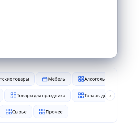
тские товары
Мебель
Алкоголь и табак
›
Товары для праздника
Товары для животных
Сырье
Прочее