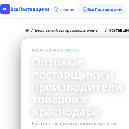
Все Поставщики
Главная
Все Поставщики
ВП
Бесплатная база производителей и поставщиков товаров оптом
БАЗА B2B-КОНТАКТОВ
Оптовые
поставщики и
производители
товаров в
Краснодаре
База поставщиков и производителей