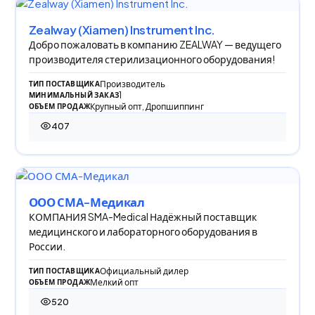
Zealway (Xiamen) Instrument Inc.
Добро пожаловать в компанию ZEALWAY — ведущего
производителя стерилизационного оборудования!
Производитель
ТИП ПОСТАВЩИКА
1
МИНИМАЛЬНЫЙ ЗАКАЗ
Крупный опт, Дропшиппинг
ОБЪЕМ ПРОДАЖ
407
407 просмотров
ООО СМА-Медикал
КОМПАНИЯ SMA-Medical Надёжный поставщик
медицинского и лабораторного оборудования в
России.
Официальный дилер
ТИП ПОСТАВЩИКА
Мелкий опт
ОБЪЕМ ПРОДАЖ
520
520 просмотров