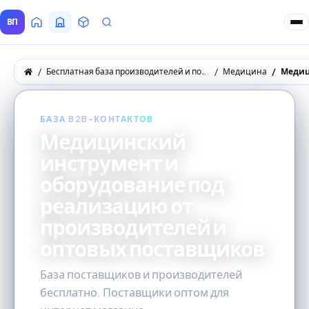
ВП
Главная
Все Поставщики
Товары
Запросы покупателей
Бесплатная база производителей и поставщиков товаров оптом
Медицина
Медиц
БАЗА B2B-КОНТАКТОВ
Медицинский
инструмент и
оборудование под
реализацию от
производителей и
оптовых поставщиков
База поставщиков и производителей
бесплатно. Поставщики оптом для