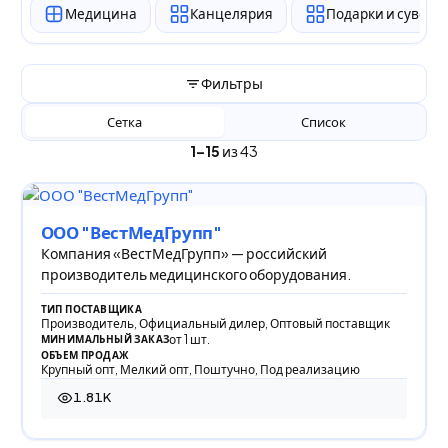
Медицина
Канцелярия
Подарки и сувен
Фильтры
Сетка
Список
1–15
из 43
ООО "ВестМедГрупп"
Компания «ВестМедГрупп» — российский
производитель медицинского оборудования.
ТИП ПОСТАВЩИКА
Производитель, Официальный дилер, Оптовый поставщик
от 1 шт.
МИНИМАЛЬНЫЙ ЗАКАЗ
ОБЪЕМ ПРОДАЖ
Крупный опт, Мелкий опт, Поштучно, Под реализацию
1.81K
1 809 просмотров