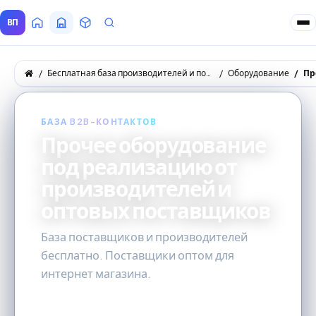
ВП
Главная
Все Поставщики
Товары
Запросы покупателей
Бесплатная база производителей и поставщиков товаров оптом
Оборудование
Пр
БАЗА B2B-КОНТАКТОВ
Прочее оборудование
под реализацию от
производителей и
оптовых поставщиков
База поставщиков и производителей
бесплатно. Поставщики оптом для
интернет магазина.