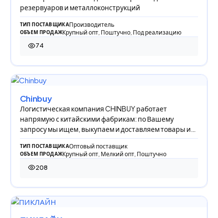
резервуаров и металлоконструкций
Производитель
ТИП ПОСТАВЩИКА
Крупный опт, Поштучно, Под реализацию
ОБЪЕМ ПРОДАЖ
74
74 просмотра
Chinbuy
Логистическая компания CHINBUY работает
напрямую с китайскими фабрикам: по Вашему
запросу мы ищем, выкупаем и доставляем товары из
Китая в Р
Оптовый поставщик
ТИП ПОСТАВЩИКА
Крупный опт, Мелкий опт, Поштучно
ОБЪЕМ ПРОДАЖ
208
208 просмотров