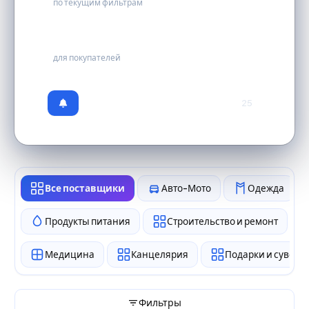
по текущим фильтрам
бесплатно
для покупателей
25
Все поставщики
Авто-Мото
Одежда
Продукты питания
Строительство и ремонт
Медицина
Канцелярия
Подарки и сувен
Фильтры