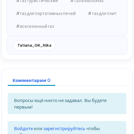
газ туристический
газ в баллонах
газ для портативных печей
газ для плит
всесезонный газ
Tatiana_GK_Nika
Комментарии 0
Вопросы ещё никто не задавал. Вы будете
первым!
Войдите
или
зарегистрируйтесь
чтобы