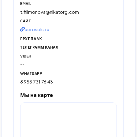
EMAIL
t.filimonova@nikatorg.com
САЙТ
aerosols.ru
ГРУППА VK
ТЕЛЕГРАММ КАНАЛ
VIBER
--
WHATSAPP
8 953 731 76 43
Мы на карте