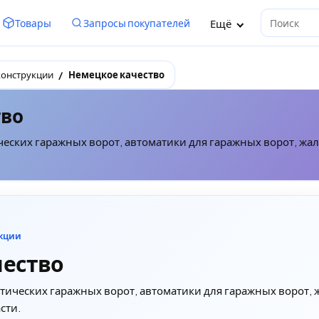
Ещё
Товары
Запросы покупателей
Поиск
конструкции
Немецкое качество
тво
ческих гаражных ворот, автоматики для гаражных ворот, жа
укции
чество
тических гаражных ворот, автоматики для гаражных ворот, 
сти.