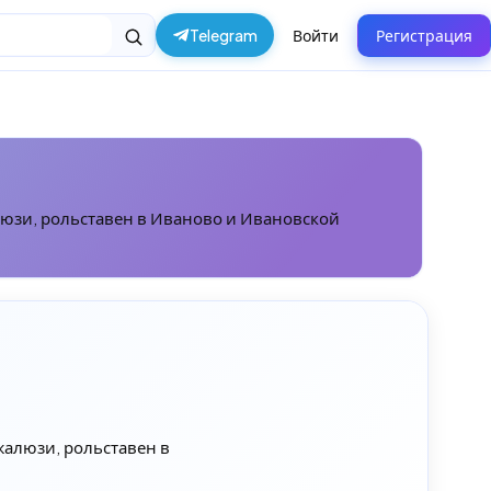
Telegram
Войти
Регистрация
люзи, рольставен в Иваново и Ивановской
жалюзи, рольставен в