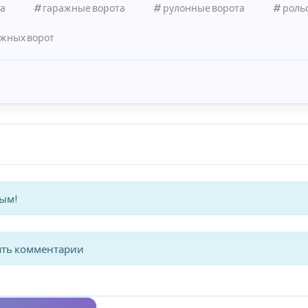
а
гаражные ворота
рулонные ворота
роль
ажных ворот
вым!
ять комментарии