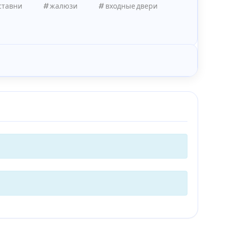
ставни
жалюзи
входные двери