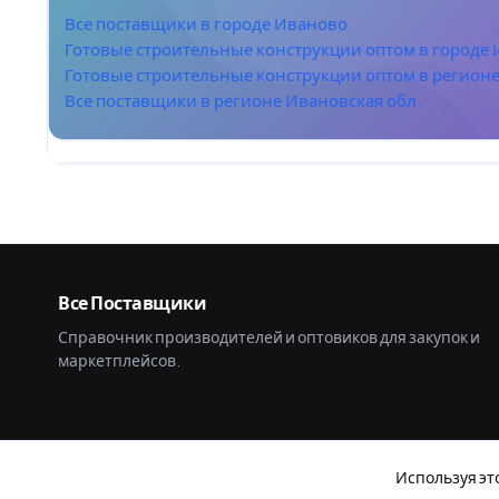
Все поставщики в городе Иваново
Готовые строительные конструкции оптом в городе
Готовые строительные конструкции оптом в регионе
Все поставщики в регионе Ивановская обл.
Все Поставщики
Справочник производителей и оптовиков для закупок и
маркетплейсов.
Используя эт
© 2026 Все Поставщики