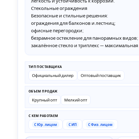
лёгкость и устойчивость к коррозии.
Стекольные ограждения
Безопасные и стильные решения:
ограждения для балконов и лестниц;
офисные перегородки;
безрамное остекление для панорамных видов;
закалённое стекло и триплекс — максимальная
ТИП ПОСТАВЩИКА
Официальный дилер
Оптовый поставщик
ОБЪЕМ ПРОДАЖ
Крупный опт
Мелкий опт
С КЕМ РАБОТАЕМ
С Юр. лицом
С ИП
С Физ. лицом