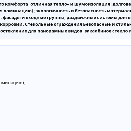
о комфорта: отличная тепло- и шумоизоляция; долговеч
я ламинацию); экологичность и безопасность материа
ч: фасады и входные группы; раздвижные системы для ве
к коррозии. Стекольные ограждения Безопасные и стиль
 остекление для панорамных видов; закалённое стекло 
ламинацию);