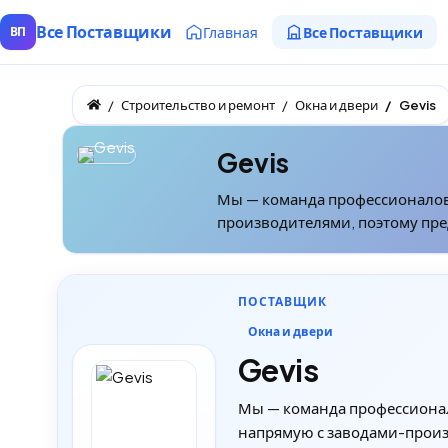
Все Поставщики
Главная
Все Поставщики
ВП
Строительство и ремонт
Окна и двери
Gevis
Gevis
Мы — команда профессионалов 
производителями, поэтому пре
ПОСТАВЩИК
Окна и двери
Gevis
Мы — команда профессионал
напрямую с заводами-произ