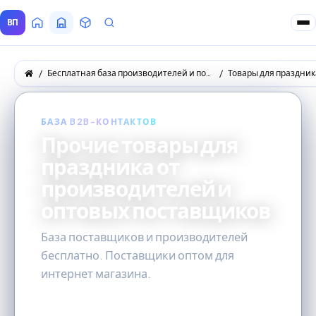
ВП
Главная
Все Поставщики
Товары
Запросы покупателей
Бесплатная база производителей и поставщиков товаров оптом
Товары для праздник
БАЗА B2B-КОНТАКТОВ
Прочие товары для
праздника от
производителей и
оптовых поставщиков
База поставщиков и производителей
бесплатно. Поставщики оптом для
интернет магазина.