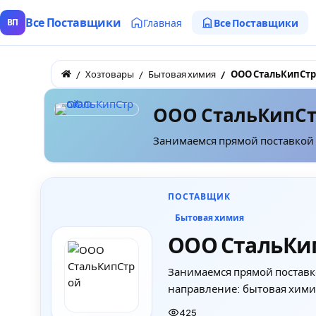
Все Поставщики
Главная
Все Поставщики
ВП
Хозтовары
Бытовая химия
ООО СтальКипСт
ООО СтальКипС
Занимаемся прямой поставкой 
ПОСТАВЩИК
Бытовая химия
ООО СтальКи
Занимаемся прямой поставк
направление: бытовая хими
425