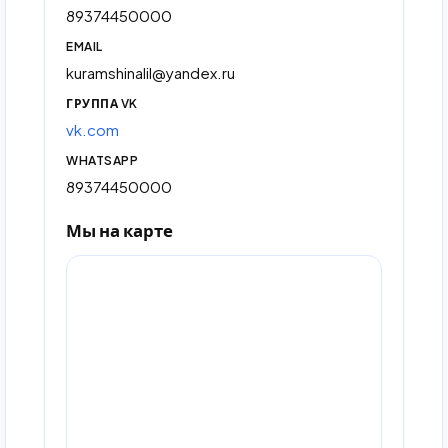
89374450000
EMAIL
kuramshinalil@yandex.ru
ГРУППА VK
vk.com
WHATSAPP
89374450000
Мы на карте