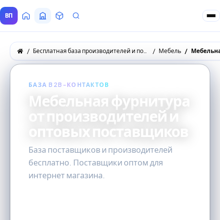
ВП
Главная
Все Поставщики
Товары
Запросы покупателей
Бесплатная база производителей и поставщиков товаров оптом
Мебель
Мебельн
БАЗА B2B-КОНТАКТОВ
Мебельная фурнитура
от производителей и
оптовых поставщиков
База поставщиков и производителей
бесплатно. Поставщики оптом для
интернет магазина.
25