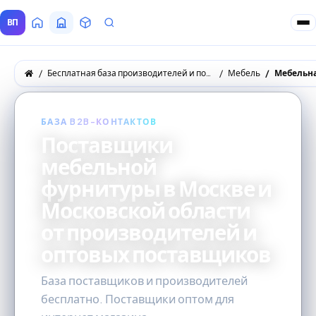
ВП
Главная
Все Поставщики
Товары
Запросы покупателей
Бесплатная база производителей и поставщиков товаров оптом
Мебель
Мебельн
БАЗА B2B-КОНТАКТОВ
Поставщики
мебельной
фурнитуры в Москве и
Московской области
от производителей и
оптовых поставщиков
База поставщиков и производителей
бесплатно. Поставщики оптом для