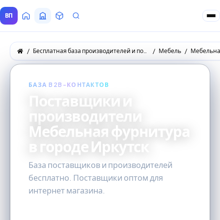
ВП
Главная
Все Поставщики
Товары
Запросы покупателей
Бесплатная база производителей и поставщиков товаров оптом
Мебель
Мебельна
БАЗА B2B-КОНТАКТОВ
Поставщики и
производители
Мебельная фурнитура
в городе Иркутск
База поставщиков и производителей
бесплатно. Поставщики оптом для
интернет магазина.