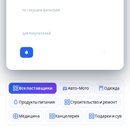
0
по текущим фильтрам
бесплатно
для покупателей
0
Все поставщики
Авто-Мото
Одежда
Продукты питания
Строительство и ремонт
Медицина
Канцелярия
Подарки и сувен