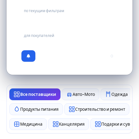
0
по текущим фильтрам
бесплатно
для покупателей
0
Все поставщики
Авто-Мото
Одежда
Продукты питания
Строительство и ремонт
Медицина
Канцелярия
Подарки и сувен