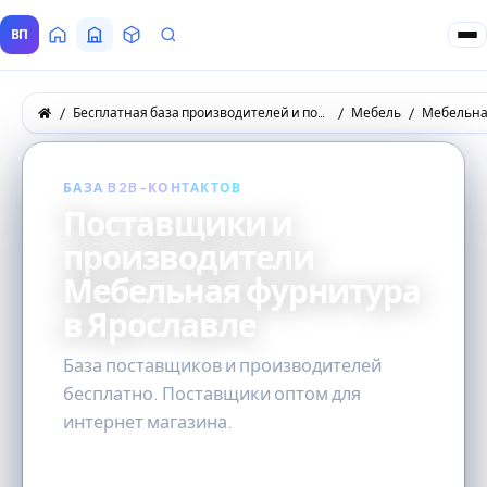
ВП
Главная
Все Поставщики
Товары
Запросы покупателей
Бесплатная база производителей и поставщиков товаров оптом
Мебель
Мебельна
БАЗА B2B-КОНТАКТОВ
Поставщики и
производители
Мебельная фурнитура
в Ярославле
База поставщиков и производителей
бесплатно. Поставщики оптом для
интернет магазина.