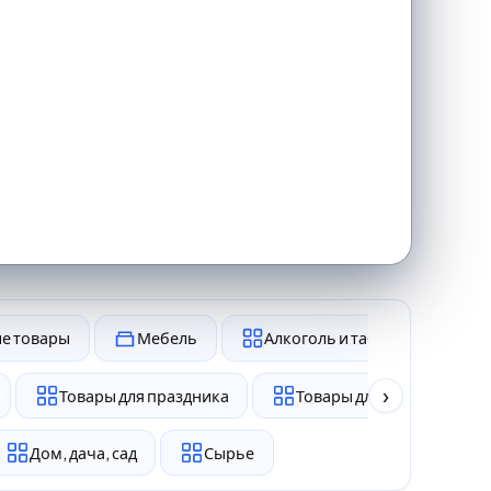
ие товары
Мебель
Алкоголь и табак
›
Товары для праздника
Товары для животных
Дом, дача, сад
Сырье