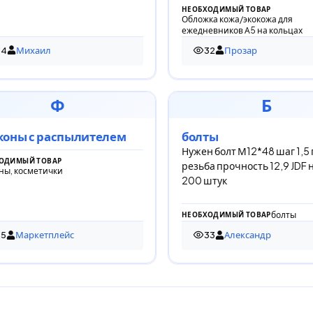
НЕОБХОДИМЫЙ ТОВАР
кнопке или магните.
Обложка кожа/экокожа для
ежедневников А5 на кольцах
54
Михаил
32
Прозар
просмотра
32 просмотра
Ф
Б
коны с распылителем
болты
Нужен болт М12*48 шаг 1,5
ОДИМЫЙ ТОВАР
резьба прочность 12,9 JDF
ны, косметички
200 штук
болты
НЕОБХОДИМЫЙ ТОВАР
25
Маркетплейс
33
Александр
просмотров
33 просмотра