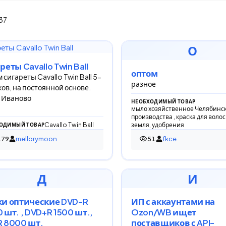
137
О
реты Cavallo Twin Ball
оптом
 сигареты Cavallo Twin Ball 5-
разное
ков, на постоянной основе.
 Иваново
НЕОБХОДИМЫЙ ТОВАР
мыло хозяйственное Челябинс
производства , краска для волос 
Cavallo Twin Ball
земля, удобрения
ОДИМЫЙ ТОВАР
179
mellorymoon
51
fkce
 просмотров
51 просмотр
Д
И
и оптические DVD-R
ИП с аккаунтами на
 шт. , DVD+R 1500 шт.,
Ozon/WB ищет
 8000 шт.
поставщиков с API-