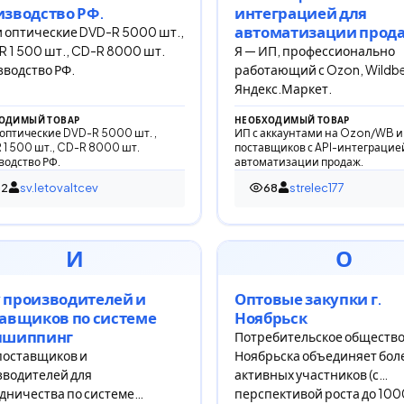
зводство РФ.
интеграцией для
автоматизации прод
 оптические DVD-R 5000 шт.,
 1 500 шт., CD-R 8000 шт.
Я — ИП, профессионально
водство РФ.
работающий с Ozon, Wildber
Яндекс.Маркет.
ОДИМЫЙ ТОВАР
НЕОБХОДИМЫЙ ТОВАР
оптические DVD-R 5000 шт. ,
ИП с аккаунтами на Ozon/WB 
1 500 шт., CD-R 8000 шт.
поставщиков с API-интеграцие
водство РФ.
автоматизации продаж.
32
sv.letovaltcev
68
strelec177
просмотра
68 просмотров
И
О
 производителей и
Оптовые закупки г.
авщиков по системе
Ноябрьск
пшиппинг
Потребительское обществ
поставщиков и
Ноябрьска объединяет бол
водителей для
активных участников (с
дничества по системе
перспективой роста до 100