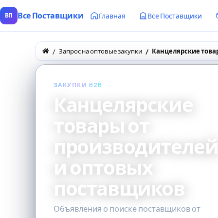
Все Поставщики
Главная
Все Поставщики
ВП
Запрос на оптовые закупки
Канцелярские това
ЗАКУПКИ B2B
Канцелярские
товары от
производителе
и оптовых
поставщиков
Объявления о поиске поставщиков от