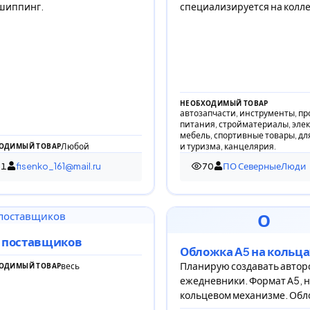
шиппинг.
специализируется на колл
НЕОБХОДИМЫЙ ТОВАР
автозапчасти, инструменты, пр
питания, стройматериалы, эле
мебель, спортивные товары, дл
Любой
и туризма, канцелярия.
ОДИМЫЙ ТОВАР
61
fisenko_161@mail.ru
70
ПО СеверныеЛюди
просмотр
70 просмотров
О
 поставщиков
Обложка А5 на кольца
Планирую создавать автор
весь
ОДИМЫЙ ТОВАР
ежедневники. Формат А5, 
кольцевом механизме. Обл
нат. / эко кожи, с хлястиком