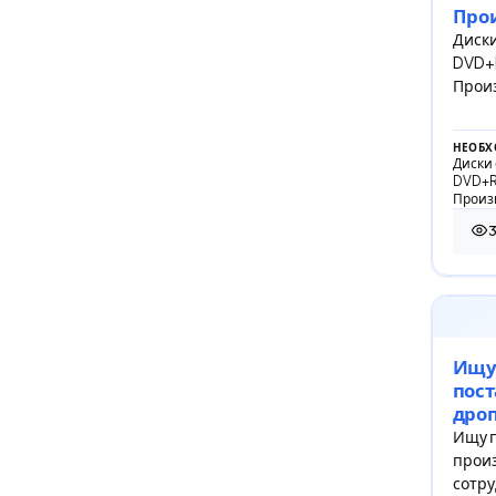
Прои
Диски
DVD+R
Произ
НЕОБХ
Диски 
DVD+R 
Произ
32 
Ищу
пост
дро
Ищу 
произ
сотру