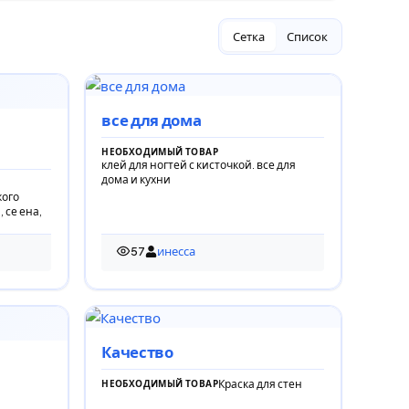
Сетка
Список
все для дома
НЕОБХОДИМЫЙ ТОВАР
клей для ногтей с кисточкой. все для
дома и кухни
кого
, се ена,
57
инесса
57 просмотров
Качество
Краска для стен
НЕОБХОДИМЫЙ ТОВАР