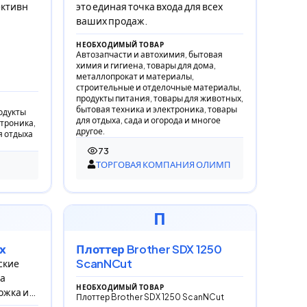
ективн
это единая точка входа для всех
ваших продаж.
НЕОБХОДИМЫЙ ТОВАР
Автозапчасти и автохимия, бытовая
химия и гигиена, товары для дома,
металлопрокат и материалы,
строительные и отделочные материалы,
продукты питания, товары для животных,
бытовая техника и электроника, товары
одукты
для отдыха, сада и огорода и многое
ктроника,
другое.
я отдыха
73
73 просмотра
ТОРГОВАЯ КОМПАНИЯ ОЛИМП
П
х
Плоттер Brother SDX 1250
ScanNCut
ские
на
НЕОБХОДИМЫЙ ТОВАР
ожка из
Плоттер Brother SDX 1250 ScanNCut
 на