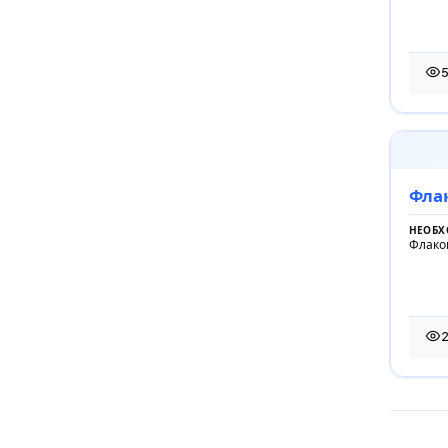
54 
Фла
НЕОБХ
Флако
25 