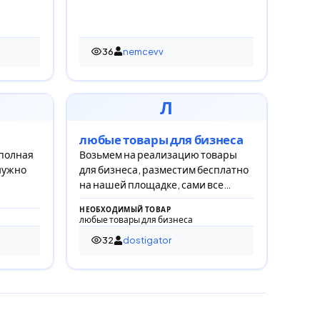
36
nemcevv
36 просмотров
Л
любые товары для бизнеса
 полная
Возьмем на реализацию товары
 нужно
для бизнеса, разместим бесплатно
на нашей площадке, сами все
прорекламируем.
НЕОБХОДИМЫЙ ТОВАР
любые товары для бизнеса
32
dostigator
32 просмотра