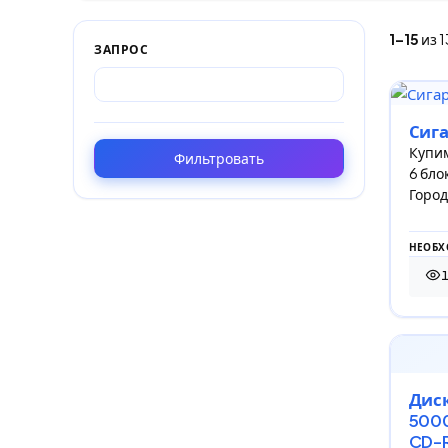
1–15
из 
ЗАПРОС
Сига
Купим
Фильтровать
6 бло
Город
НЕОБХ
179
Диск
5000
CD-R