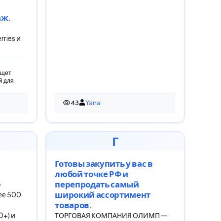
аж.
ries и
ищет
й для
43
Yana
43 просмотра
Г
Готовы закупить у вас в
любой точке РФ и
перепродать самый
о
широкий ассортимент
ее 500
товаров.
0+) и
ТОРГОВАЯ КОМПАНИЯ ОЛИМП —