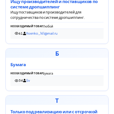
Ищу производителей и поставщиков по
системе дропшиппинг
Ищу поставщиков и производителей для
сотрудничества по системе дропшиппинг.
Любой
НЕОБХОДИМЫЙ ТОВАР
61
fisenko_161@mail.ru
61 просмотр
Б
Бумага
Бумага
НЕОБХОДИМЫЙ ТОВАР
34
Sv
34 просмотра
Т
Только под реализацию или с отсрочкой