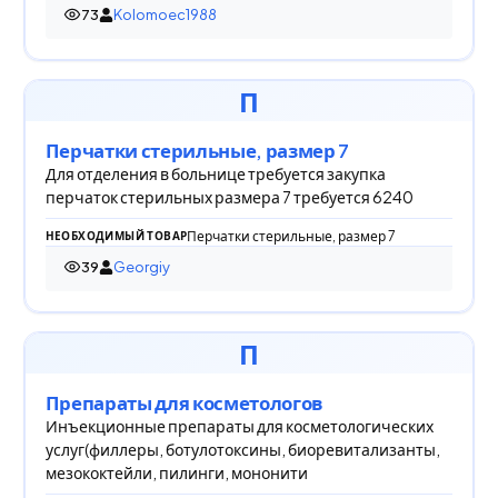
73
Kolomoec1988
73 просмотра
П
Перчатки стерильные, размер 7
Для отделения в больнице требуется закупка
перчаток стерильных размера 7 требуется 6240
Перчатки стерильные, размер 7
НЕОБХОДИМЫЙ ТОВАР
39
Georgiy
39 просмотров
П
Препараты для косметологов
Инъекционные препараты для косметологических
услуг(филлеры, ботулотоксины, биоревитализанты,
мезококтейли, пилинги, мононити