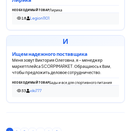
Лирика
НЕОБХОДИМЫЙ ТОВАР
18
Legion1101
18 просмотров
И
Ищем надежного поставщика
Меня зовут Виктория Олеговна, я – менеджер
маркетплейса SCORPIMARKET. Обращаюсь к Вам,
чтобы предложить деловое сотрудничество.
Бады и все для спортивного питания
НЕОБХОДИМЫЙ ТОВАР
33
viki777
33 просмотра