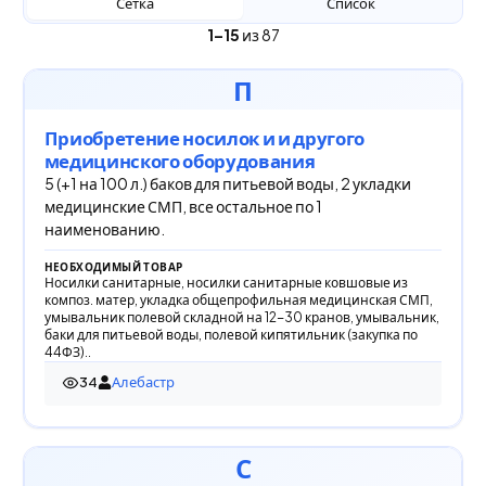
Сетка
Список
1–15
из 87
П
Приобретение носилок и и другого
медицинского оборудования
5 (+1 на 100 л.) баков для питьевой воды, 2 укладки
медицинские СМП, все остальное по 1
наименованию.
НЕОБХОДИМЫЙ ТОВАР
Носилки санитарные, носилки санитарные ковшовые из
композ. матер, укладка общепрофильная медицинская СМП,
умывальник полевой складной на 12-30 кранов, умывальник,
баки для питьевой воды, полевой кипятильник (закупка по
44ФЗ)..
34
Алебастр
34 просмотра
С