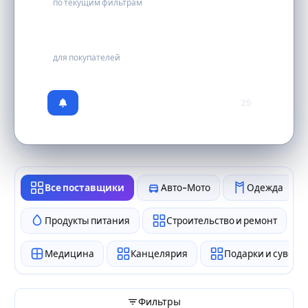
по текущим фильтрам
бесплатно
для покупателей
25
Все поставщики
Авто-Мото
Одежда
Продукты питания
Строительство и ремонт
Медицина
Канцелярия
Подарки и сувен
Фильтры