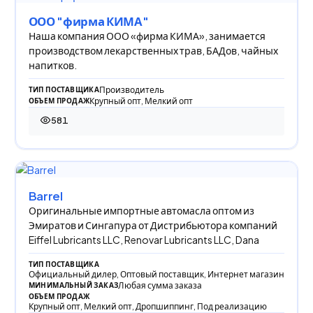
ООО "фирма КИМА"
Наша компания ООО «фирма КИМА», занимается
производством лекарственных трав, БАДов, чайных
напитков.
Производитель
ТИП ПОСТАВЩИКА
Крупный опт, Мелкий опт
ОБЪЕМ ПРОДАЖ
581
581 просмотр
Barrel
Оригинальные импортные автомасла оптом из
Эмиратов и Сингапура от Дистрибьютора компаний
Eiffel Lubricants LLC, Renovar Lubricants LLC, Dana
ТИП ПОСТАВЩИКА
Официальный дилер, Оптовый поставщик, Интернет магазин
Любая сумма заказа
МИНИМАЛЬНЫЙ ЗАКАЗ
ОБЪЕМ ПРОДАЖ
Крупный опт, Мелкий опт, Дропшиппинг, Под реализацию